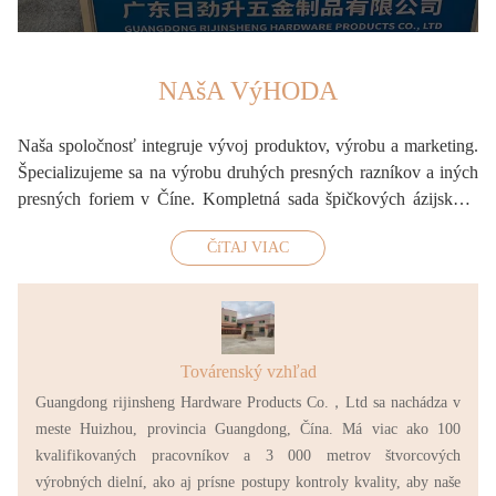
NAšA VýHODA
Naša spoločnosť integruje vývoj produktov, výrobu a marketing.
Špecializujeme sa na výrobu druhých presných razníkov a iných
presných foriem v Číne. Kompletná sada špičkových ázijských
vývojových, výrobných a testovacích zariadení, profesionálnych
ČíTAJ VIAC
zariadení na tepelné spracovanie a niekoľkých pokročilých CNC
zariadení. Vyrába hlavne JIS / ANSI / DIN / ISO štandardné a
neštandardné druhé razníky a môže byť prispôsobený podľa
požiadaviek zákazníka, aby vyhovoval potrebám trhu.
Továrenský vzhľad
Guangdong rijinsheng Hardware Products Co.，Ltd sa nachádza v
meste Huizhou, provincia Guangdong, Čína. Má viac ako 100
kvalifikovaných pracovníkov a 3 000 metrov štvorcových
výrobných dielní, ako aj prísne postupy kontroly kvality, aby naše