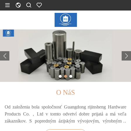
O NáS
Od založenia bola spoločnosť Guangdong rijinsheng Hardware
Products Co.，Ltd v tomto odvetví dobre prijatá a má veľa
zákazníkov. S popredným ázijským vývojovým, výrobným a
testovacím zariadením vyrába hlavne JIS, ANSI, DIN, GB, ISO a