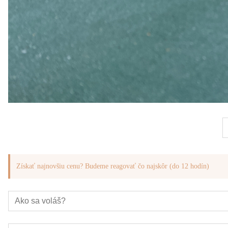
Získať najnovšiu cenu? Budeme reagovať čo najskôr (do 12 hodín)