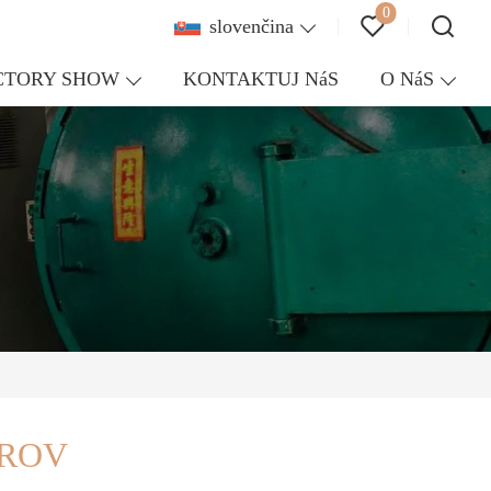
0
slovenčina
CTORY SHOW
KONTAKTUJ NáS
O NáS
EROV