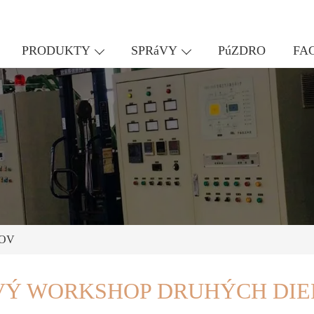
PRODUKTY
SPRáVY
PúZDRO
FA
OV
Ý WORKSHOP DRUHÝCH DI