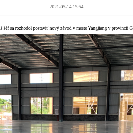
2021-05-14 15:54
áš šéf sa rozhodol postaviť nový závod v meste Yangjiang v provincii