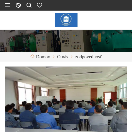
O nás
zodpovednosť
Domov